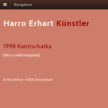
Navigation
Harro Erhart
Künstler
1998 Kamtschatka
[Not a valid template]
© Harro Erhart · 63128 Dietzenbach