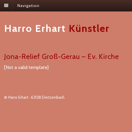
Navigation
Harro Erhart
Künstler
Jona-Relief Groß-Gerau – Ev. Kirche
[Not a valid template]
© Harro Erhart · 63128 Dietzenbach